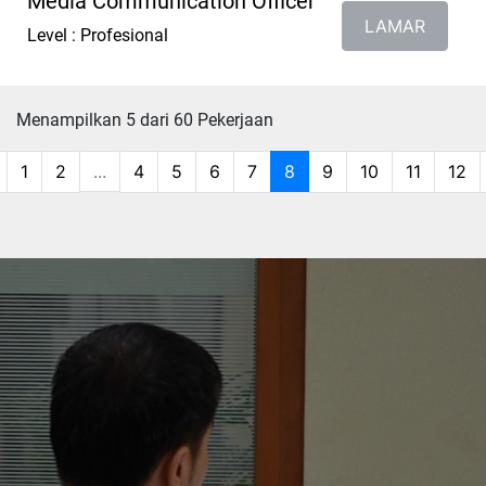
Media Communication Officer
LAMAR
Level : Profesional
Menampilkan 5 dari 60 Pekerjaan
1
2
...
4
5
6
7
8
9
10
11
12