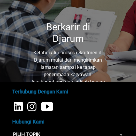
Berkarir di
Djarum
Ketahui alur proses rekrutmen di
Djarum mulai dari mengirimkan
lamaran sampai ke tahap
penerimaan karyawan.
Ayo bergabung dan jadilah bagian
dari kami!
Terhubung Dengan Kami
Hubungi Kami