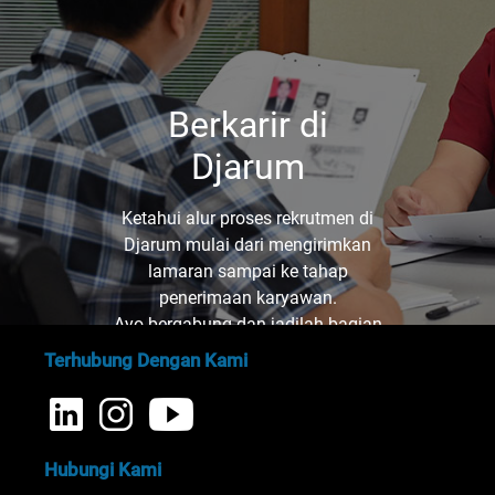
Berkarir di
Djarum
Ketahui alur proses rekrutmen di
Djarum mulai dari mengirimkan
lamaran sampai ke tahap
penerimaan karyawan.
Ayo bergabung dan jadilah bagian
dari kami!
Terhubung Dengan Kami
Hubungi Kami