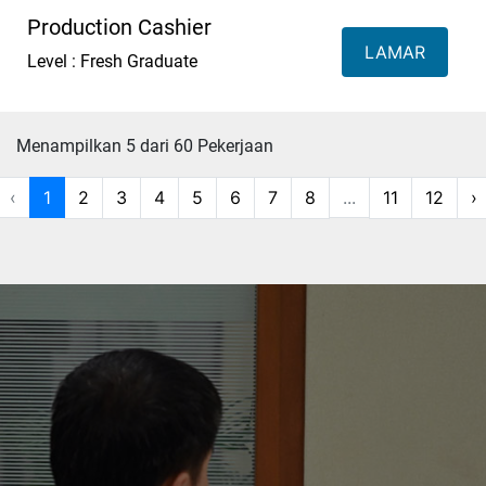
Production Cashier
LAMAR
Level : Fresh Graduate
Menampilkan 5 dari 60 Pekerjaan
‹
1
2
3
4
5
6
7
8
...
11
12
›