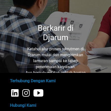
Berkarir di
Djarum
Ketahui alur proses rekrutmen di
Djarum mulai dari mengirimkan
lamaran sampai ke tahap
penerimaan karyawan.
Ayo bergabung dan jadilah bagian
dari kami!
Terhubung Dengan Kami
Hubungi Kami