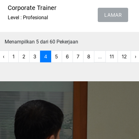
Corporate Trainer
LAMAR
Level : Profesional
Menampilkan 5 dari 60 Pekerjaan
‹
1
2
3
4
5
6
7
8
...
11
12
›