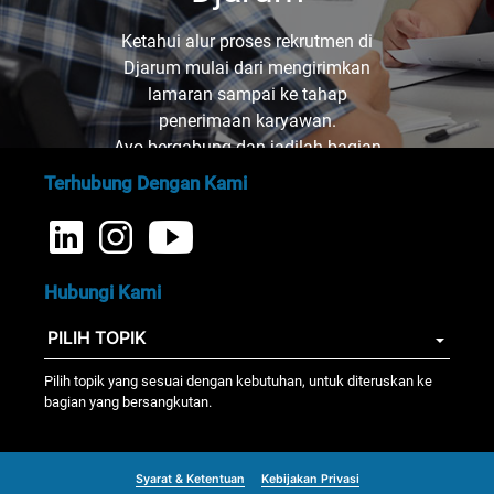
Ketahui alur proses rekrutmen di
Djarum mulai dari mengirimkan
lamaran sampai ke tahap
penerimaan karyawan.
Ayo bergabung dan jadilah bagian
dari kami!
Terhubung Dengan Kami
Hubungi Kami
Pilih topik yang sesuai dengan kebutuhan, untuk diteruskan ke
bagian yang bersangkutan.
Syarat & Ketentuan
Kebijakan Privasi