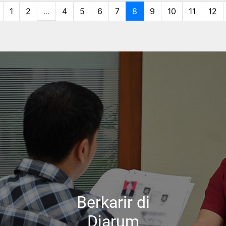
1
2
...
4
5
6
7
8
9
10
11
12
Berkarir di
Djarum