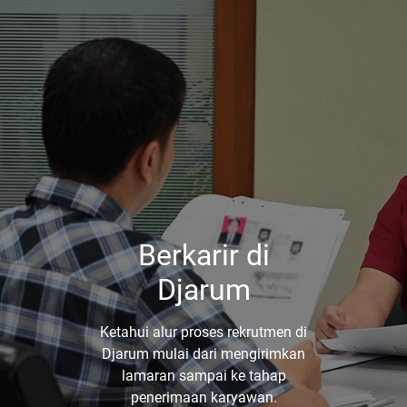
Berkarir di
Djarum
Ketahui alur proses rekrutmen di
Djarum mulai dari mengirimkan
lamaran sampai ke tahap
penerimaan karyawan.