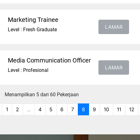
Marketing Trainee
LAMAR
Level : Fresh Graduate
Media Communication Officer
LAMAR
Level : Profesional
Menampilkan 5 dari 60 Pekerjaan
1
2
...
4
5
6
7
8
9
10
11
12