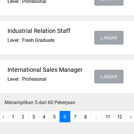
Level : Profesional
Industrial Relation Staff
LAMAR
Level : Fresh Graduate
International Sales Manager
LAMAR
Level : Profesional
Menampilkan 5 dari 60 Pekerjaan
‹
1
2
3
4
5
6
7
8
...
11
12
›