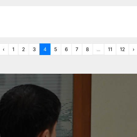
‹
1
2
3
4
5
6
7
8
...
11
12
›