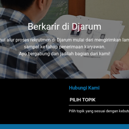
Berkarir di Djarum
hui alur proses rekrutmen di Djarum mulai dari mengirimkan la
sampai ke tahap penerimaan karyawan.
Ayo bergabung dan jadilah bagian dari kami!
Hubungi Kami
Pilih topik yang sesuai dengan kebu