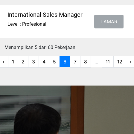
International Sales Manager
LAMAR
Level : Profesional
Menampilkan 5 dari 60 Pekerjaan
‹
1
2
3
4
5
6
7
8
...
11
12
›