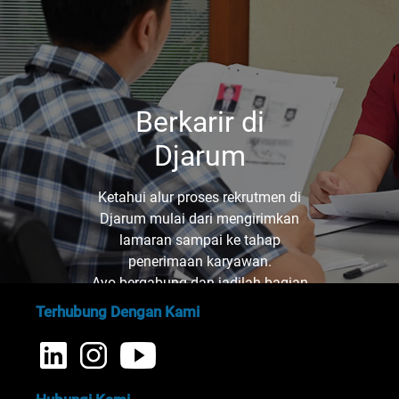
Berkarir di
Djarum
Ketahui alur proses rekrutmen di
Djarum mulai dari mengirimkan
lamaran sampai ke tahap
penerimaan karyawan.
Ayo bergabung dan jadilah bagian
dari kami!
Terhubung Dengan Kami