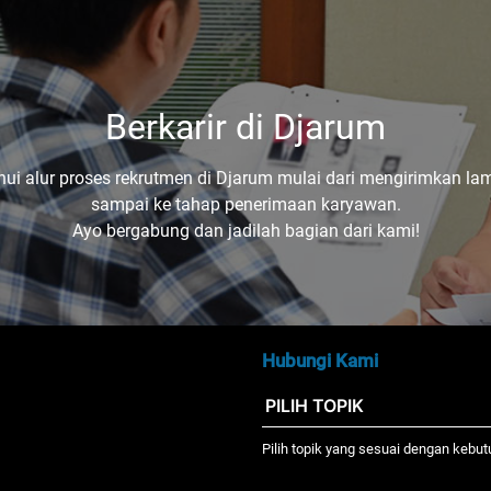
Berkarir di Djarum
hui alur proses rekrutmen di Djarum mulai dari mengirimkan la
sampai ke tahap penerimaan karyawan.
Ayo bergabung dan jadilah bagian dari kami!
Hubungi Kami
Pilih topik yang sesuai dengan kebu