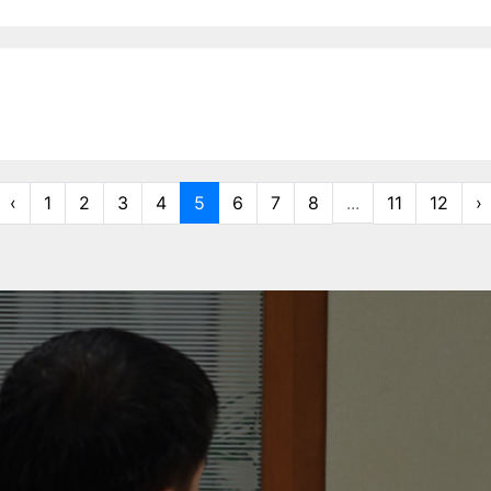
‹
1
2
3
4
5
6
7
8
...
11
12
›