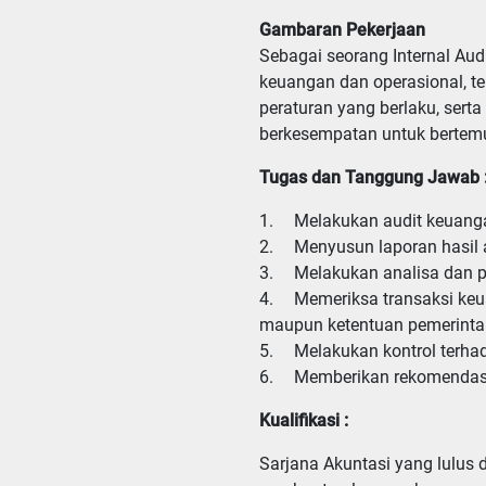
Gambaran Pekerjaan
Sebagai seorang Internal Aud
keuangan dan operasional, 
peraturan yang berlaku, sert
berkesempatan untuk bertemu 
Tugas dan Tanggung Jawab 
1.	Melakukan audit keuangan dan operasional

2.	Menyusun laporan hasil audit

3.	Melakukan analisa dan pemecahan masalah terkait hasil audit

4.	Memeriksa transaksi keuangan dan operasional perusahaan agar sesuai dengan SOP, Standar Akuntansi Keuangan 
maupun ketentuan pemerintah
5.	Melakukan kontrol terhadap pelaksanaan sistem dan prosedur perusahaan

6.	Memberikan rekomendas
Kualifikasi :
Sarjana Akuntasi yang lulus