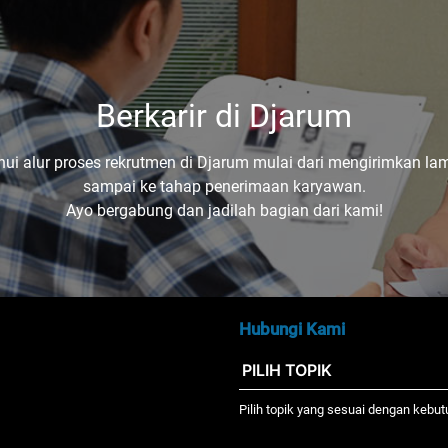
Berkarir di Djarum
hui alur proses rekrutmen di Djarum mulai dari mengirimkan la
sampai ke tahap penerimaan karyawan.
Ayo bergabung dan jadilah bagian dari kami!
Hubungi Kami
Pilih topik yang sesuai dengan kebu