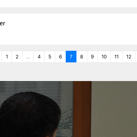
er
1
2
...
4
5
6
7
8
9
10
11
12