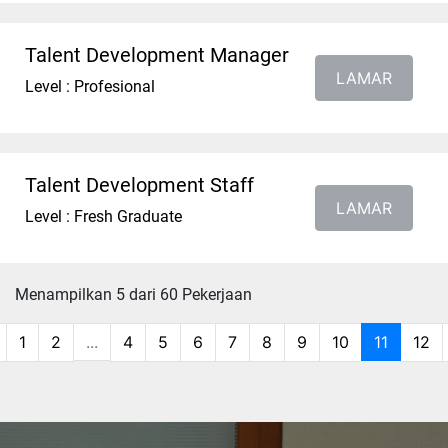
Talent Development Manager
LAMAR
Level : Profesional
Talent Development Staff
LAMAR
Level : Fresh Graduate
Menampilkan 5 dari 60 Pekerjaan
1
2
...
4
5
6
7
8
9
10
11
12