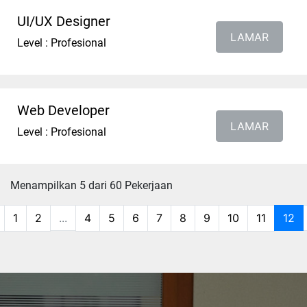
UI/UX Designer
LAMAR
Level : Profesional
Web Developer
LAMAR
Level : Profesional
Menampilkan 5 dari 60 Pekerjaan
1
2
...
4
5
6
7
8
9
10
11
12