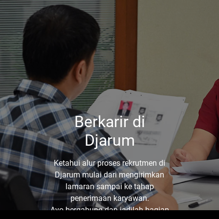
Berkarir di
Djarum
Ketahui alur proses rekrutmen di
Djarum mulai dari mengirimkan
lamaran sampai ke tahap
penerimaan karyawan.
Ayo bergabung dan jadilah bagian